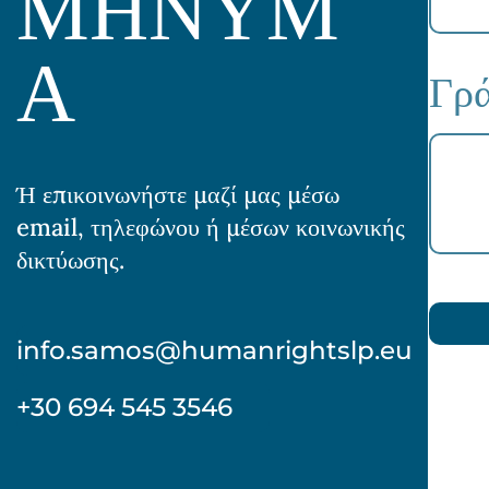
ΜΗΝΥΜ
Α
Γρά
Ή επικοινωνήστε μαζί μας μέσω
email, τηλεφώνου ή μέσων κοινωνικής
δικτύωσης.
info.samos@humanrightslp.eu
+30 694 545 3546