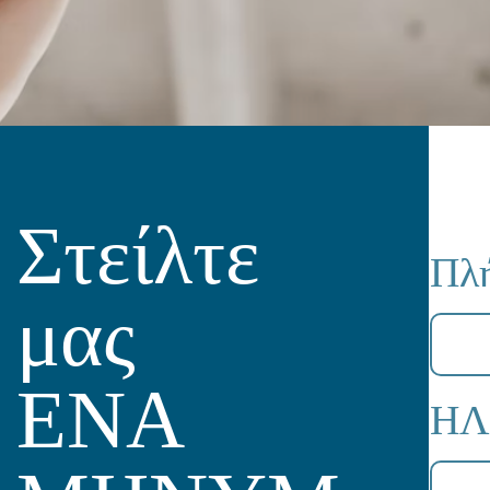
Στείλτε
Πλή
μας
ΕΝΑ
ΗΛ