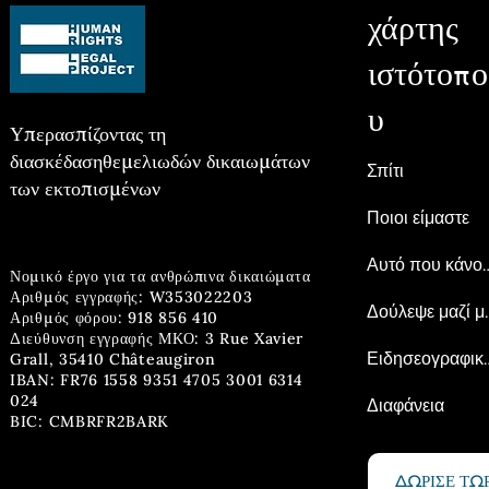
χάρτης
ιστότοπο
υ
Υπερασπίζοντας τη
διασκέδαση
θεμελιωδών δικαιωμάτων
Σπίτι
των εκτοπισμένων
Ποιοι είμαστε
Αυτό που 
Νομικό έργο για τα ανθρώπινα δικαιώματα
Αριθμός εγγραφής: W353022203
Δούλεψ
Αριθμός φόρου: 918 856 410
Διεύθυνση εγγραφής ΜΚΟ: 3 Rue Xavier
Ειδησεογρ
Grall, 35410 Châteaugiron
IBAN: FR76 1558 9351 4705 3001 6314
024
Διαφάνεια
BIC: CMBRFR2BARK
ΔΩΡΙΣΕ ΤΩ