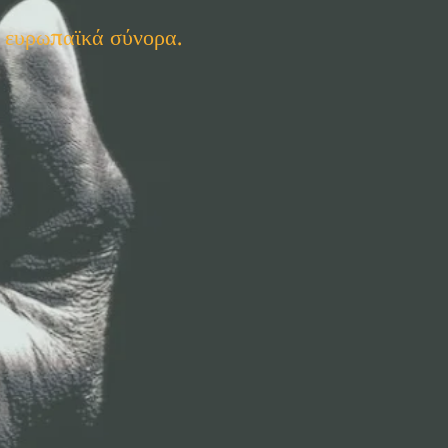
α ευρωπαϊκά σύνορα.