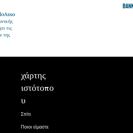
Bank
lloAsso
νωνικής
ει τις
ν της
χάρτης
ιστότοπο
υ
Σπίτι
Ποιοι είμαστε